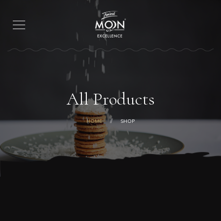
All Products
HOME
SHOP